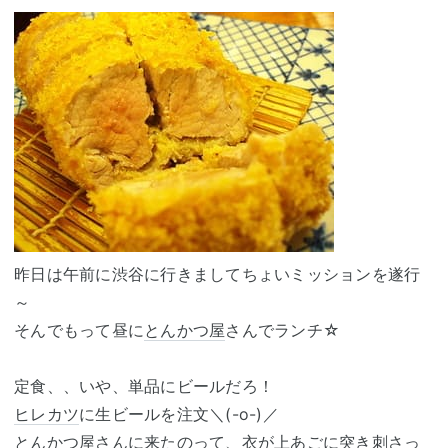
昨日は午前に渋谷に行きましてちょいミッションを遂行
～
そんでもって昼に
とんかつ屋
さんでランチ☆
定食、、いや、単品にビールだろ！
ヒレカツ
に生ビールを注文＼(-o-)／
とんかつ屋
さんに来たのって、衣が上あごに突き刺さっ