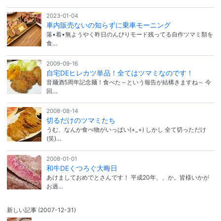
2023-01-04
車内販売ないの知らずに乗車モーニング
落•着•無ようやく昨日のんびりモード残ってる自作ツマミ類を
食…
2009-09-16
自宅DEヒレカツ単品！全てはツマミなのです！
音麺酒5周年記念麺！食べた～という報告が結構きますね～ 今
回…
2008-08-14
切るだけのツマミたち
うむ、なんか食べ物がいっぱい(+_+) しかし 全て切っただけ
(笑)…
2008-01-01
和牛DEくつろぐ大晦日
あけましておめでとさんです！ 平成20年、、か。皆様いかが
お過…
新しい記事
(2007-12-31)