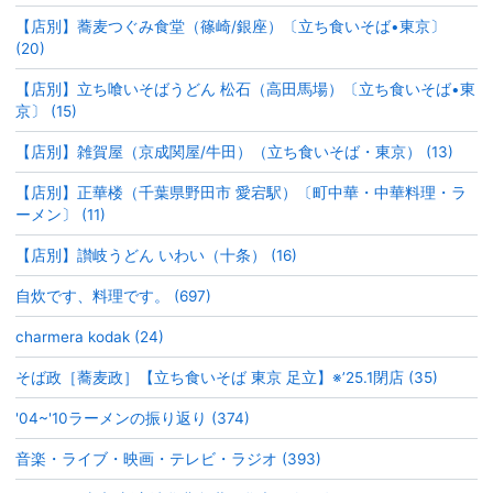
【店別】蕎麦つぐみ食堂（篠崎/銀座）〔立ち食いそば•東京〕
(20)
【店別】立ち喰いそばうどん 松石（高田馬場）〔立ち食いそば•東
京〕 (15)
【店別】雑賀屋（京成関屋/牛田）（立ち食いそば・東京） (13)
【店別】正華楼（千葉県野田市 愛宕駅）〔町中華・中華料理・ラ
ーメン〕 (11)
【店別】讃岐うどん いわい（十条） (16)
自炊です、料理です。 (697)
charmera kodak (24)
そば政［蕎麦政］【立ち食いそば 東京 足立】※’25.1閉店 (35)
'04~'10ラーメンの振り返り (374)
音楽・ライブ・映画・テレビ・ラジオ (393)