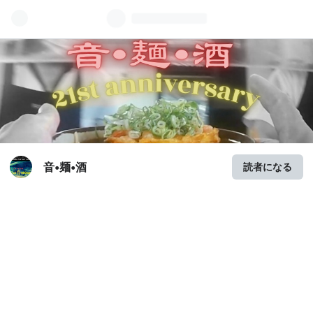
音•麺•酒
読者になる