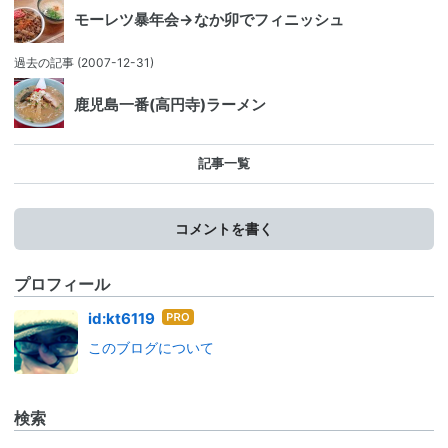
モーレツ暴年会→なか卯でフィニッシュ
過去の記事
(2007-12-31)
鹿児島一番(高円寺)ラーメン
記事一覧
コメントを書く
プロフィール
はて
id:kt6119
なブ
このブログについて
ログ
Pro
検索