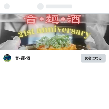
音•麺•酒
読者になる