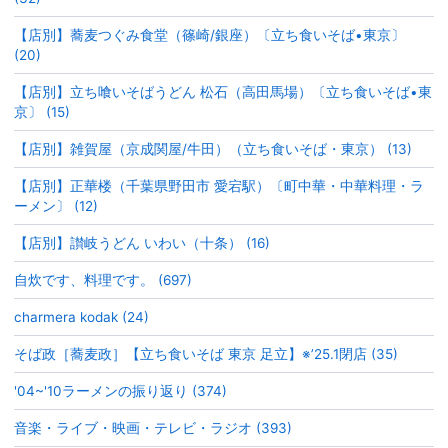
【店別】蕎麦つぐみ食堂（篠崎/銀座）〔立ち食いそば•東京〕
(20)
【店別】立ち喰いそばうどん 松石（高田馬場）〔立ち食いそば•東
京〕 (15)
【店別】雑賀屋（京成関屋/牛田）（立ち食いそば・東京） (13)
【店別】正華楼（千葉県野田市 愛宕駅）〔町中華・中華料理・ラ
ーメン〕 (12)
【店別】讃岐うどん いわい（十条） (16)
自炊です、料理です。 (697)
charmera kodak (24)
そば政［蕎麦政］【立ち食いそば 東京 足立】※’25.1閉店 (35)
'04~'10ラーメンの振り返り (374)
音楽・ライブ・映画・テレビ・ラジオ (393)