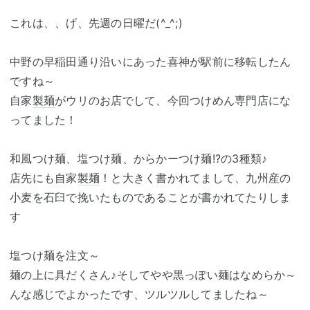
これは、、げ、先週の日曜だ(^_^;)
中野の早稲田通り沿いにあった喜神が駅前に移転したん
ですね～
自家
製麺
がウリのお店でして、今回つけめん専門店にな
ってました！
和風つけ麺、塩つけ麺、からかーつけ麺!?の3種類♪
店先にも自家
製麺
！と大きく書かれてまして、九州産の
小麦を石臼で挽いたものであることが書かれてたりしま
す
塩つけ麺を注文～
麺の上に具だくさん♪そしてやや黒っぽい麺はなめらか～
んな感じでよかったです、ツルツルしてましたね～